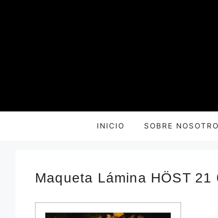
Saltar
al
contenido
INICIO
SOBRE NOSOTR
Maqueta Lámina HÖST 21 