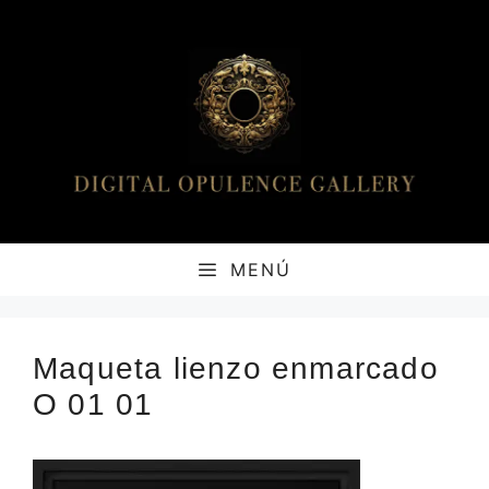
Saltar
al
contenido
MENÚ
Maqueta lienzo enmarcado
O 01 01