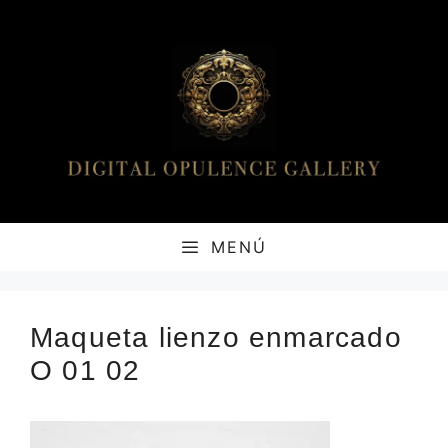
Saltar
al
contenido
MENÚ
Maqueta lienzo enmarcado
O 01 02