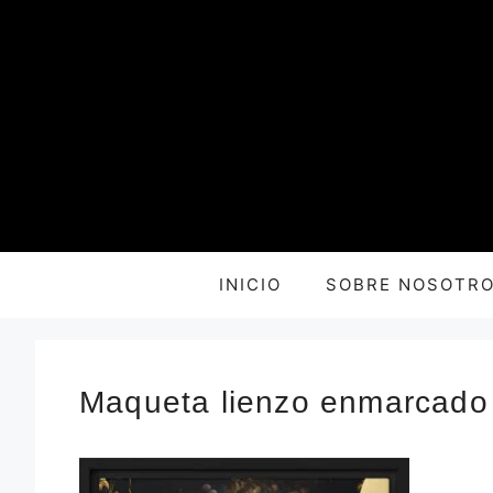
Saltar
al
contenido
INICIO
SOBRE NOSOTR
Maqueta lienzo enmarcado