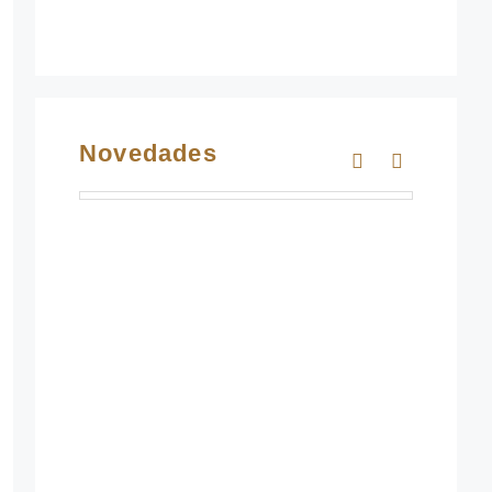
Novedades
Lienzo QUALLE 15
120.00
€
Añadir al carrito