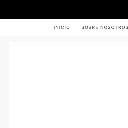
Saltar
al
contenido
INICIO
SOBRE NOSOTRO