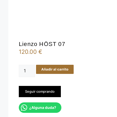
Lien
Lienzo HÖST 07
120.00
€
Añad
Lienzo
Añadir al carrito
HÖST
07
cantidad
Seguir comprando
¿Alguna duda?